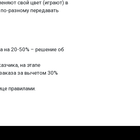
меняют свой цвет (играют) в
 по-разному передавать
а на 20-50% – решение об
азчика, на этапе
ь заказа за вычетом 30%
ице правилами.