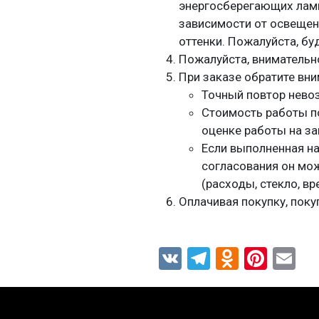
энергосберегающих ламп,
зависимости от освещен
оттенки. Пожалуйста, бу
Пожалуйста, внимательн
При заказе обратите вни
Точный повтор нев
Стоимость работы п
оценке работы на за
Если выполненная на
согласования он мож
(расходы, стекло, вр
Оплачивая покупку, поку
VK
Telegram
Odnokla
Pinte
Em