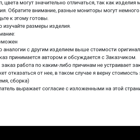
 цвета могут значительно отличаться, так как изделия 
ия. Обратите внимание, разные мониторы могут немного
дьте к этому готовы.
о изучайте размеры изделия.
мание:
озможен
о аналогии с другим изделием выше стоимости оригинал
каз принимается автором и обсуждается с Заказчиком.
 заказ работа по каким-либо причинам не устраивает зак
ет отказаться от нее, в таком случае я верну стоимост
емя, сборка)
патель выражает согласие с изложенными на этой стран
ssniki
rest
ail