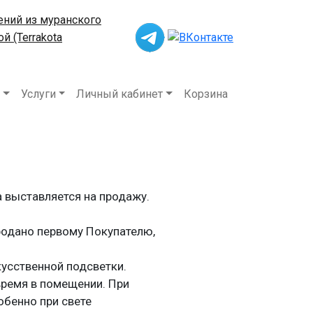
ений из муранского
й (Terrakota
вигация
Услуги
Личный кабинет
Корзина
а выставляется на продажу.
продано первому Покупателю,
усственной подсветки.
время в помещении. При
обенно при свете