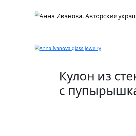
Перейти к основному содержанию
Кулон из ст
с пупырышк