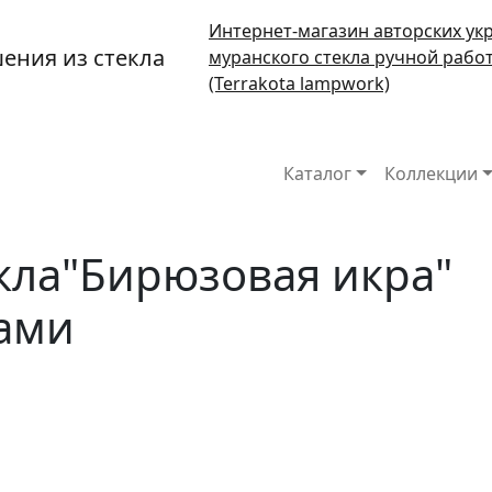
Интернет-магазин авторских ук
муранского стекла ручной раб
(Terrakota lampwork)
Основная н
Каталог
Коллекции
екла"Бирюзовая икра"
ами