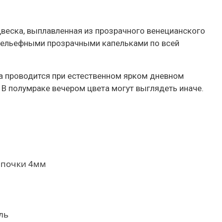
веска, выплавленная из прозрачного венецианского
 рельефными прозрачными капельками по всей
а проводится при естественном ярком дневном
 В полумраке вечером цвета могут выглядеть иначе.
епочки 4мм
ль