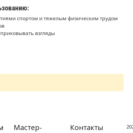
ьзованию:
ятиями спортом и тяжелым физическим трудом
ров
и приковывать взгляды
sniki
est
il
м
Мастер-
Контакты
20