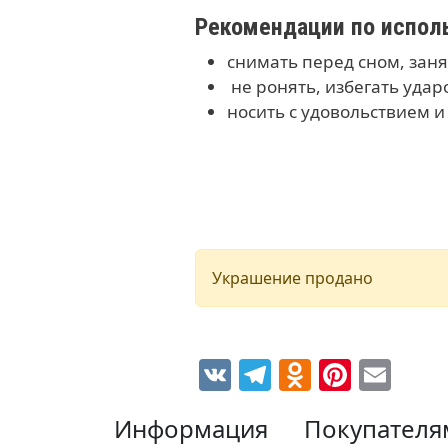
Рекомендации по испол
снимать перед сном, зан
не ронять, избегать уда
носить с удовольствием 
Украшение продано
VK
Telegram
Odnoklas
Pinter
Ema
Информация
Покупателя