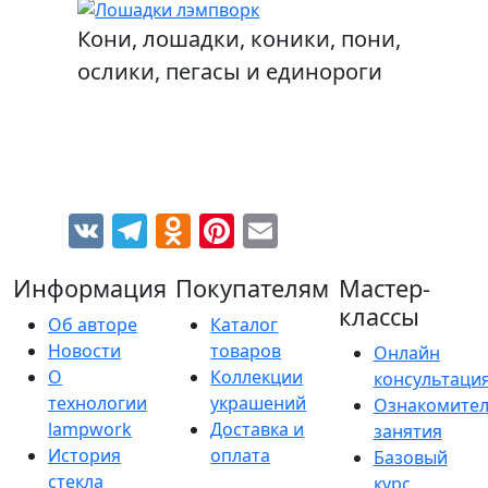
Кони, лошадки, коники, пони,
ослики, пегасы и единороги
VK
Telegram
Odnoklassniki
Pinterest
Email
Информация
Покупателям
Мастер-
классы
Об авторе
Каталог
Новости
товаров
Онлайн
О
Коллекции
консультаци
технологии
украшений
Ознакомите
lampwork
Доставка и
занятия
История
оплата
Базовый
стекла
курс