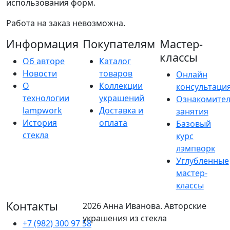
использования форм.
Работа на заказ невозможна.
Информация
Покупателям
Мастер-
классы
Об авторе
Каталог
Новости
товаров
Онлайн
О
Коллекции
консультаци
технологии
украшений
Ознакомите
lampwork
Доставка и
занятия
История
оплата
Базовый
стекла
курс
лэмпворк
Углубленные
мастер-
классы
Контакты
2026 Анна Иванова. Авторские
украшения из стекла
+7 (982) 300 97 58